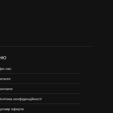
НЮ
ро нас
аталог
онтакти
олітика конфіденційності
оговір оферти