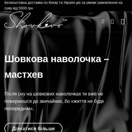
Безкоштовна доставка по Києву та Україні діє за умови замовлення на
Skip
суму від 5000 грн
to
content
Шовкова наволочка –
мастхев
Після сну на шовкових наволочках ти вже не
повернешся до звичайних, бо «життя не буде
попереднім».
Дізнатися більше