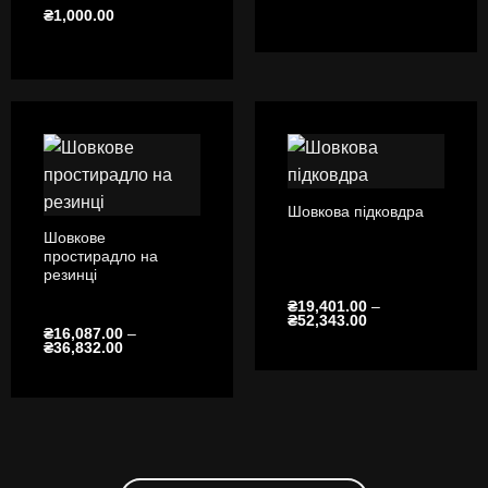
₴
1,000.00
Шовкова підковдра
Шовкове
простирадло на
резинці
₴
19,401.00
–
Діапазон
₴
52,343.00
₴
16,087.00
–
цін:
Діапазон
₴
36,832.00
від
цін:
₴19,401.00
від
до
₴16,087.00
₴52,343.00
до
₴36,832.00