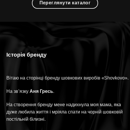
Переглянути каталог
Історія бренду
Вітаю на сторінці бренду шовкових виробів «Shovkovo».
На зв’язку
Аня Гресь
.
На створення бренду мене надихнула моя мама, яка
дуже любила життя і мріяла спати на чорній шовковій
постільній білизні.