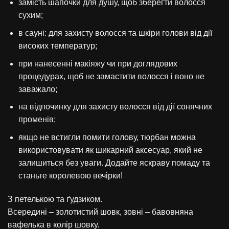
замість шапочки для душу, щоб зберегти волосся
сухим;
в сауні: для захисту волосся та шкіри голови від дії
високих температур;
при нанесенні макіяжу чи при доглядових
процедурах, щоб не замастити волосся і воно не
заважало;
на відпочинку для захисту волосся від дії сонячних
променів;
якщо не встигли помити голову, тюрбан можна
використовувати як шикарний аксесуар, який не
залишиться без уваги. Додайте яскраву помаду та
станьте королевою вечірки!
З петелькою та ґудзиком.
Всередині – золотистий шовк, зовні – бавовняна
вафелька в колір шовку.