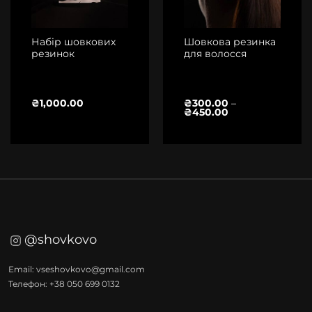
Набір шовкових
Шовкова резинка
резинок
для волосся
₴
1,000.00
₴
300.00
–
Діапазон
₴
450.00
цін:
від
₴300.00
до
₴450.00
@shovkovo
Email: vseshovkovo@gmail.com
Телефон: +38 050 699 0132