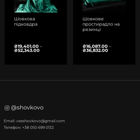
Шовкова
Шовкове
підковдра
простирадло на
резинці
₴
19,401.00
–
₴
16,087.00
–
Діапазон
Діапазон
₴
52,343.00
₴
36,832.00
цін:
цін:
від
від
₴19,401.00
₴16,087.00
до
до
₴52,343.00
₴36,832.00
@shovkovo
Email: vseshovkovo@gmail.com
Телефон: +38 050 699 0132