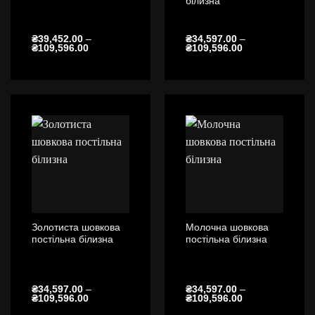
білизна
₴
39,452.00
–
₴
34,597.00
–
Діапазон
Діапазон
₴
109,596.00
₴
109,596.00
цін:
цін:
від
від
₴39,452.00
₴34,597.00
до
до
₴109,596.00
₴109,596.00
Золотиста шовкова
Молочна шовкова
постільна білизна
постільна білизна
₴
34,597.00
–
₴
34,597.00
–
Діапазон
Діапазон
₴
109,596.00
₴
109,596.00
цін:
цін: