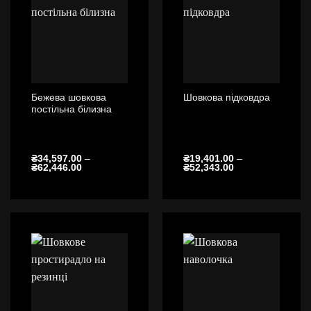
Бежева шовкова
Шовкова підковдра
постільна білизна
₴
34,597.00
–
₴
19,401.00
–
Діапазон
Діапазон
₴
62,446.00
₴
52,343.00
цін:
цін:
від
від
₴34,597.00
₴19,401.00
до
до
₴62,446.00
₴52,343.00