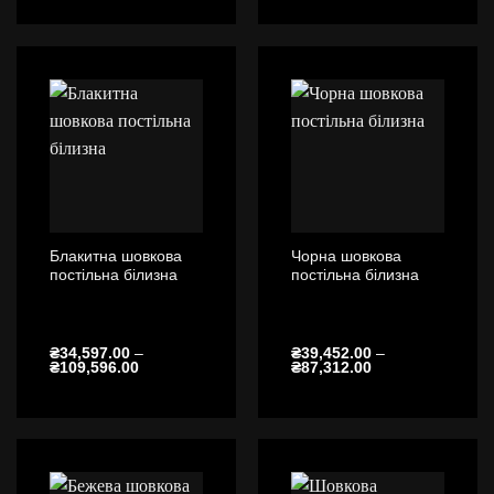
від
від
₴34,597.00
₴34,597.00
до
до
₴109,596.00
₴109,596.00
Блакитна шовкова
Чорна шовкова
постільна білизна
постільна білизна
₴
34,597.00
–
₴
39,452.00
–
Діапазон
Діапазон
₴
109,596.00
₴
87,312.00
цін:
цін:
від
від
₴34,597.00
₴39,452.00
до
до
₴109,596.00
₴87,312.00