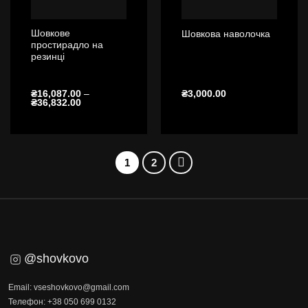
Шовкове
Шовкова наволочка
простирадло на
резинці
₴
16,087.00
–
₴
3,000.00
Діапазон
₴
36,832.00
цін:
від
₴16,087.00
до
₴36,832.00
1
2
@shovkovo
Email: vseshovkovo@gmail.com
Телефон: +38 050 699 0132