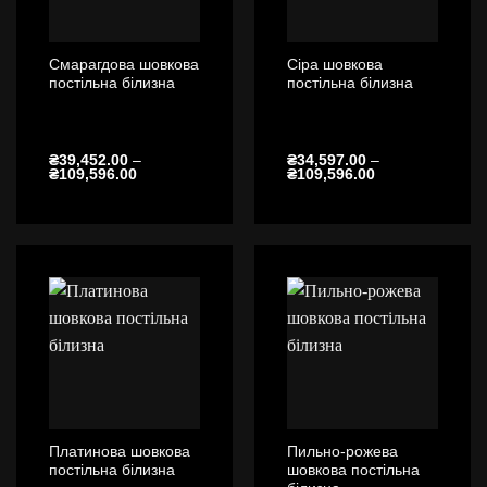
Смарагдова шовкова
Сіра шовкова
постільна білизна
постільна білизна
₴
39,452.00
–
₴
34,597.00
–
Діапазон
Діапазон
₴
109,596.00
₴
109,596.00
цін:
цін:
від
від
₴39,452.00
₴34,597.00
до
до
₴109,596.00
₴109,596.00
Платинова шовкова
Пильно-рожева
постільна білизна
шовкова постільна