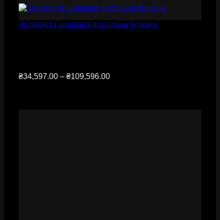
Золотиста шовкова постільна білизна
Діапазон
₴
34,597.00
–
₴
109,596.00
цін:
від
₴34,597.00
до
₴109,596.00