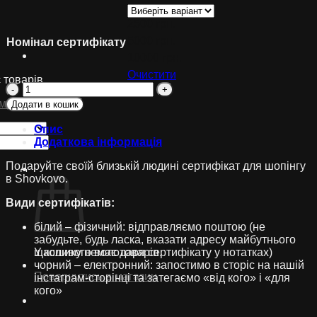
₴10,000.00
2500 грн.
5000 грн.
Номінал сертифікату
10000 грн.
Очистити
 товарів.
Подарунковий
сертифікат
магазин
Додати в кошик
кількість
Опис
Додаткова інформація
Подаруйте своїй близькій людині сертифікат для шопінгу
Кошик
в Shovkovo.
Види сертифікатів:
білий – фізичний: відправляємо поштою (не
забудьте, будь ласка, вказати адресу майбутнього
щасливого володаря сертифікату у нотатках)
У кошику немає товарів.
чорний – електронний: запостимо в сторіс на нашій
Повернутись в магазин
інстаграм-сторінці та затегаємо «від кого» і «для
кого»