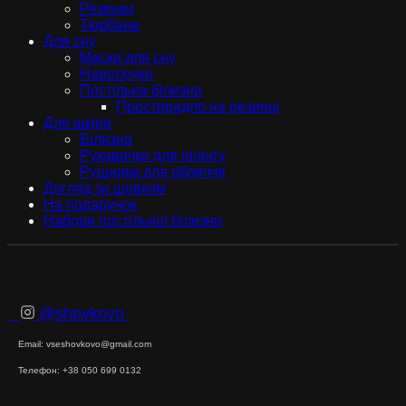
Резинки
Тюрбани
Для сну
Маски для сну
Наволочки
Постільна білизна
Простирадло на резинці
Для шкіри
Білизна
Рукавички для пілінгу
Рушники для обличчя
Догляд за шовком
На подарунок
Набори постільної білизни
@shovkovo
Email: vseshovkovo@gmail.com
Телефон: +38 050 699 0132