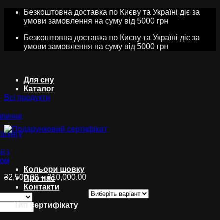
Skip
Безкоштовна доставка по Києву та Україні діє за
to
умови замовлення на суму від 5000 грн
content
Безкоштовна доставка по Києву та Україні діє за
умови замовлення на суму від 5000 грн
Для сну
Каталог
Всі продукти
бличчя
ілінгу
Подарунковий сертифікат
зна
ком
Кольори шовку
Діапазон
₴
2,500.00
–
₴
10,000.00
Про нас
цін:
Контакти
від
електронний
₴2,500.00
Тип сертифікату
до
фізичний