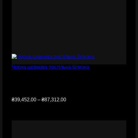
Чорна шовкова постільна білизна
Діапазон
₴
39,452.00
–
₴
87,312.00
цін:
від
₴39,452.00
до
₴87,312.00