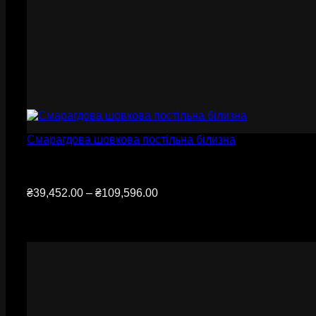
Смарагдова шовкова постільна білизна
Діапазон
₴
39,452.00
–
₴
109,596.00
цін:
від
₴39,452.00
до
₴109,596.00