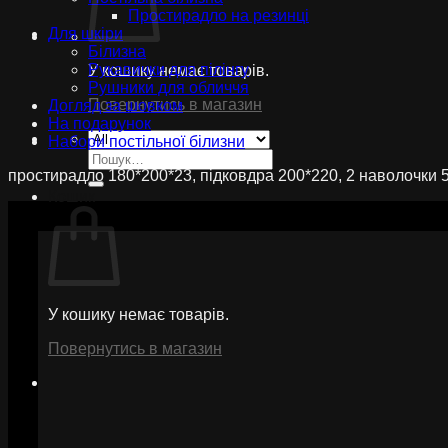
Простирадло на резинці
Для шкіри
Білизна
Рукавички для пілінгу
У кошику немає товарів.
Рушники для обличчя
Повернутись в магазин
Догляд за шовком
На подарунок
Набори постільної білизни
Шукати:
простирадло 180*200*23, підковдра 200*220, 2 наволочки 
Кошик
У кошику немає товарів.
Повернутись в магазин