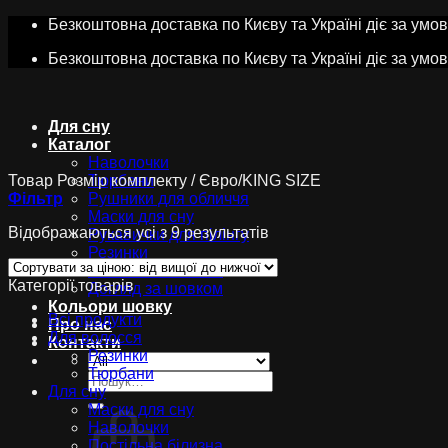
Skip
Безкоштовна доставка по Києву та Україні діє за умо
to
Безкоштовна доставка по Києву та Україні діє за умо
content
Для сну
Каталог
Наволочки
Товар Розмір комплекту
Тюрбани
/
Євро/KING SIZE
Фільтр
Рушники для обличчя
Маски для сну
Сортування
Відображаються усі з 9 результатів
Рукавички для пілінгу
за
Резинки
ціною:
Постільна білизна
Категорії товарів
від
Догляд за шовком
високої
Кольори шовку
Всі продукти
до
Про нас
Для волосся
низької
Контакти
Резинки
Тюрбани
Шукати:
Для сну
Маски для сну
Наволочки
Постільна білизна