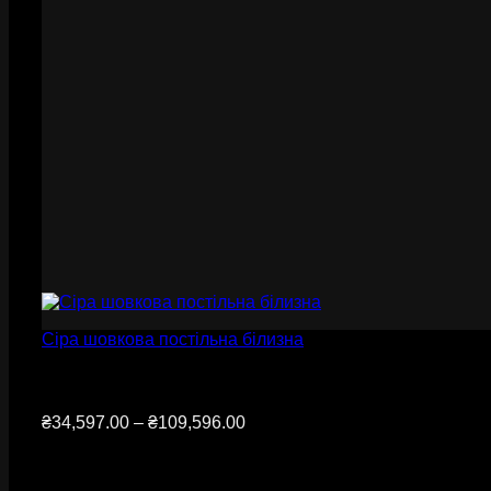
Сіра шовкова постільна білизна
Діапазон
₴
34,597.00
–
₴
109,596.00
цін:
від
₴34,597.00