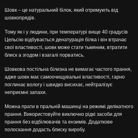
Шовк – це натуральний білок, який отримують від
шовкопрядів.
Тому як і у людини, при температурі вище 40 градусів
Цельсію відбувається денатурація білка і він втрачає
свої властивості, шовк може стати тьмяним, втратити
блиск а згодом і взагалі порватись.
Шовкова постільна білизна не вимагає частого прання,
адже шовк має самоочищувальні властивості, гарно
поглинає вологу і швидко висихає, нейтралізує
неприємні запахи.
Можна прати в пральній машинці на режимі делікатного
прання. Використовуйте виключно рідкі засоби для
прання без відбілювачів та ензимів. Додаткове
полоскання додасть блиску виробу.