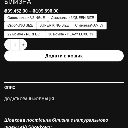
БІЛИЗНА
Діапазон
₴
39,452.00
–
₴
109,596.00
цін:
Односпальний/SINGLE
Двоспальний/QUEEN SIZE
від
₴39,452.00
Євро/KING SIZE
SUPER KING SIZE
Сімейний/FAMILY
до
₴109,596.00
22 момме - PERFECT
30 момме - HEAVY LUXURY
Смарагдова шовкова постільна білизна кількість
Додати в кошик
ОПИС
ДОДАТКОВА ІНФОРМАЦІЯ
Шовкова постільна білизна з натурального
шовку від Shovkovo: