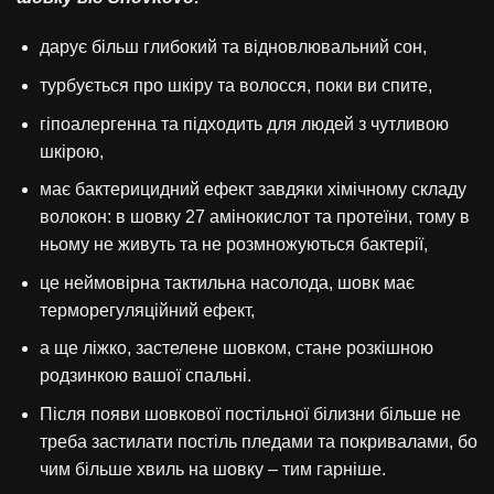
дарує більш глибокий та відновлювальний сон,
турбується про шкіру та волосся, поки ви спите,
гіпоалергенна та підходить для людей з чутливою
шкірою,
має бактерицидний ефект завдяки хімічному складу
волокон: в шовку 27 амінокислот та протеїни, тому в
ньому не живуть та не розмножуються бактерії,
це неймовірна тактильна насолода, шовк має
терморегуляційний ефект,
а ще ліжко, застелене шовком, стане розкішною
родзинкою вашої спальні.
Після появи шовкової постільної білизни більше не
треба застилати постіль пледами та покривалами, бо
чим більше хвиль на шовку – тим гарніше.