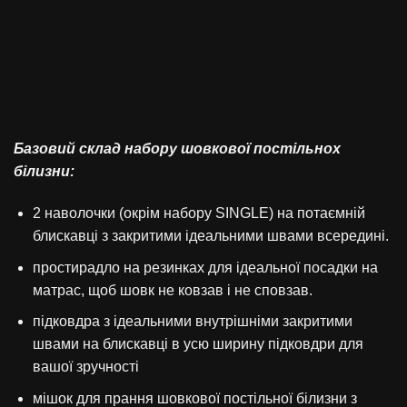
Базовий склад набору шовкової постільнох
білизни:
2 наволочки (окрім набору SINGLE) на потаємній
блискавці з закритими ідеальними швами всередині.
простирадло на резинках для ідеальної посадки на
матрас, щоб шовк не ковзав і не сповзав.
підковдра з ідеальними внутрішніми закритими
швами на блискавці в усю ширину підковдри для
вашої зручності
мішок для прання шовкової постільної білизни з