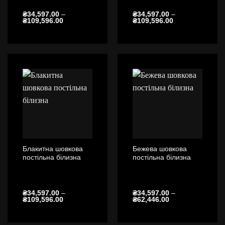
₴
34,597.00
–
₴
34,597.00
–
Діапазон
Діапазон
₴
109,596.00
₴
109,596.00
цін:
цін:
від
від
₴34,597.00
₴34,597.00
до
до
₴109,596.00
₴109,596.00
Блакитна шовкова
Бежева шовкова
постільна білизна
постільна білизна
₴
34,597.00
–
₴
34,597.00
–
Діапазон
Діапазон
₴
109,596.00
₴
62,446.00
цін:
цін:
від
від
₴34,597.00
₴34,597.00