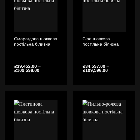
Смарагдова шовкова
Сіра шовкова
постільна білизна
постільна білизна
₴
39,452.00
–
₴
34,597.00
–
Діапазон
Діапазон
₴
109,596.00
₴
109,596.00
цін:
цін:
від
від
₴39,452.00
₴34,597.00
до
до
₴109,596.00
₴109,596.00