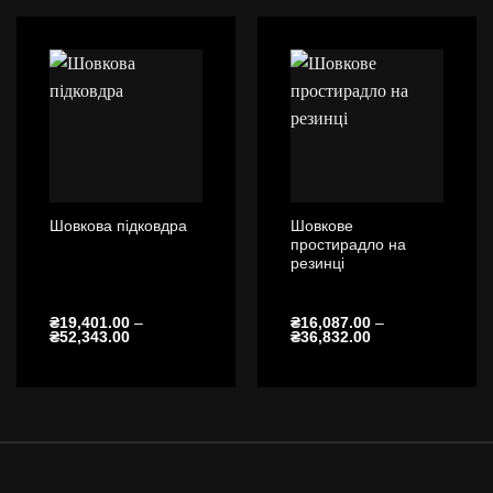
до
до
₴109,596.00
₴62,446.00
Шовкове
Шовкова підковдра
простирадло на
резинці
₴
19,401.00
–
₴
16,087.00
–
Діапазон
Діапазон
₴
52,343.00
₴
36,832.00
цін:
цін:
від
від
₴19,401.00
₴16,087.00
до
до
₴52,343.00
₴36,832.00