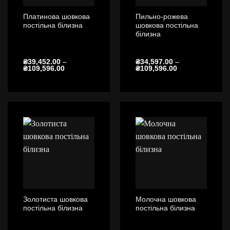
Платинова шовкова
Пильно-рожева
постільна білизна
шовкова постільна
білизна
₴
39,452.00
–
₴
34,597.00
–
Діапазон
Діапазон
₴
109,596.00
₴
109,596.00
цін:
цін:
від
від
₴39,452.00
₴34,597.00
до
до
₴109,596.00
₴109,596.00
Золотиста шовкова
Молочна шовкова
постільна білизна
постільна білизна